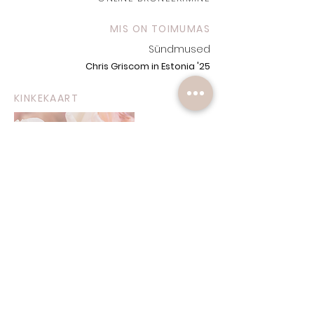
MIS ON TOIMUMAS
Sündmused
Chris Griscom in Estonia '25
KINKEKAART
INFO
Minust
Soovitused
Blogi
Kontakt
Privaatsus ja Tingimused